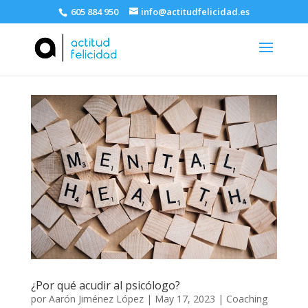
605 884 950
info@actitudfelicidad.es
¿Por qué acudir al psicólogo?
por
Aarón Jiménez López
|
May 17, 2023
|
Coaching